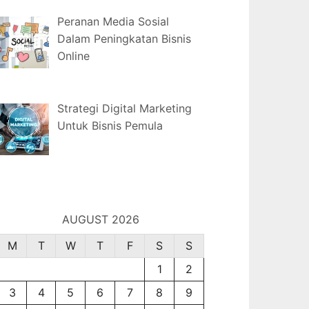
Peranan Media Sosial
Dalam Peningkatan Bisnis
Online
Strategi Digital Marketing
Untuk Bisnis Pemula
AUGUST 2026
M
T
W
T
F
S
S
1
2
3
4
5
6
7
8
9