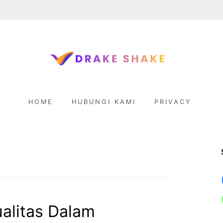
D
R
HOME
HUBUNGI KAMI
PRIVACY
A
K
E
S
H
alitas Dalam