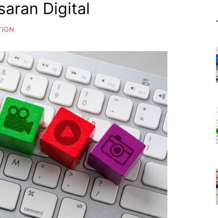
aran Digital
A
K
TION
E
.
C
O
M