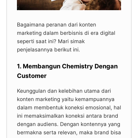
Bagaimana peranan dari konten
marketing dalam berbisnis di era digital
seperti saat ini? Mari simak
penjelasannya berikut ini.
1. Membangun Chemistry Dengan
Customer
Keunggulan dan kelebihan utama dari
konten marketing yaitu kemampuannya
dalam membentuk koneksi emosional, hal
ini memaksimalkan koneksi antara brand
dengan audiens. Dengan kontennya yang
bermakna serta relevan, maka brand bisa