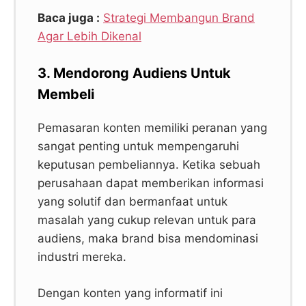
Baca juga :
Strategi Membangun Brand
Agar Lebih Dikenal
3. Mendorong Audiens Untuk
Membeli
Pemasaran konten memiliki peranan yang
sangat penting untuk mempengaruhi
keputusan pembeliannya. Ketika sebuah
perusahaan dapat memberikan informasi
yang solutif dan bermanfaat untuk
masalah yang cukup relevan untuk para
audiens, maka brand bisa mendominasi
industri mereka.
Dengan konten yang informatif ini