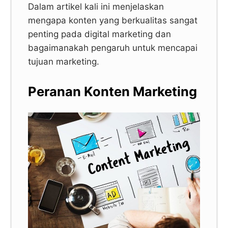
Dalam artikel kali ini menjelaskan
mengapa konten yang berkualitas sangat
penting pada digital marketing dan
bagaimanakah pengaruh untuk mencapai
tujuan marketing.
Peranan Konten Marketing