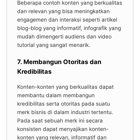
Beberapa contoh konten yang berkualitas
dan relevan yang bisa meningkatkan
engagemen dan interaksi seperti artikel
blog-blog yang informatif, infografik yang
mudah dimengerti audiens dan video
tutorial yang sangat menarik.
7. Membangun Otoritas dan
Kredibilitas
Konten-konten yang berkualitas dapat
membantu dalam membangun
kredibilitas serta otoritas pada suatu
merk bisnis di dalam industri tertentu.
Pada saat sebuah merk ini secara
konsisten dapat menyajikan konten-
konten yang relevan, informatif dan