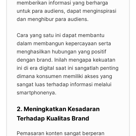
memberikan informasi yang berharga
untuk para audiens, dapat menginspirasi
dan menghibur para audiens.
Cara yang satu ini dapat membantu
dalam membangun kepercayaan serta
menghasilkan hubungan yang positif
dengan brand. Inilah mengapa kekuatan
ini di era digital saat ini sangatlah penting
dimana konsumen memiliki akses yang
sangat luas terhadap informasi melalui
smartphonenya.
2. Meningkatkan Kesadaran
Terhadap Kualitas Brand
Pemasaran konten sangat berperan