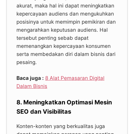
akurat, maka hal ini dapat meningkatkan
kepercayaan audiens dan mengukuhkan
posisinya untuk memimpin pemikiran dan
mengarahkan keputusan audiens. Hal
tersebut penting sebab dapat
memenangkan kepercayaan konsumen
serta membedakan diri dalam bisnis dari
pesaing.
Baca juga :
8 Alat Pemasaran Digital
Dalam Bisnis
8. Meningkatkan Optimasi Mesin
SEO dan Visibilitas
Konten-konten yang berkualitas juga