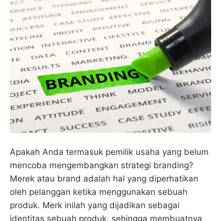
Apakah Anda termasuk pemilik usaha yang belum
mencoba mengembangkan strategi branding?
Merek atau brand adalah hal yang diperhatikan
oleh pelanggan ketika menggunakan sebuah
produk. Merk inilah yang dijadikan sebagai
identitas sebuah produk, sehingga membuatnya