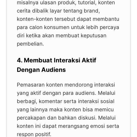
misalnya ulasan produk, tutorial, konten
cerita dibalik layar tentang brand,
konten-konten tersebut dapat membantu
para calon konsumen untuk lebih percaya
diri ketika akan membuat keputusan
pembelian.
4. Membuat Interaksi Aktif
Dengan Audiens
Pemasaran konten mendorong interaksi
yang aktif dengan para audiens. Melalui
berbagi, komentar serta interaksi sosial
yang lainnya maka konten bisa memicu
percakapan dan bahkan diskusi. Melalui
konten ini dapat merangsang emosi serta
respon positif.