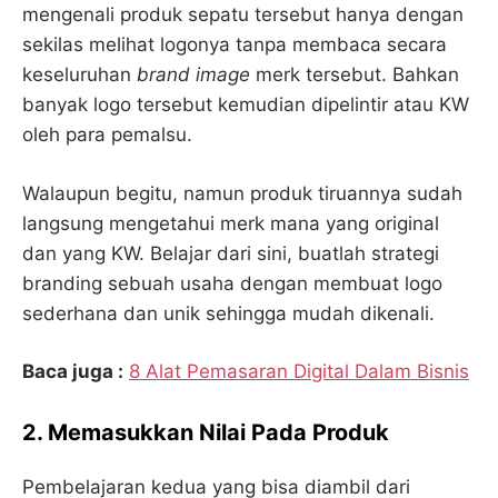
mengenali produk sepatu tersebut hanya dengan
sekilas melihat logonya tanpa membaca secara
keseluruhan
brand
image
merk tersebut. Bahkan
banyak logo tersebut kemudian dipelintir atau KW
oleh para pemalsu.
Walaupun begitu, namun produk tiruannya sudah
langsung mengetahui merk mana yang original
dan yang KW. Belajar dari sini, buatlah strategi
branding sebuah usaha dengan membuat logo
sederhana dan unik sehingga mudah dikenali.
Baca juga :
8 Alat Pemasaran Digital Dalam Bisnis
2. Memasukkan Nilai Pada Produk
Pembelajaran kedua yang bisa diambil dari