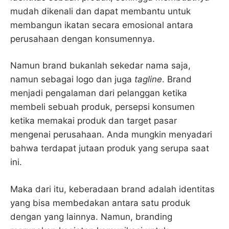
mudah dikenali dan dapat membantu untuk
membangun ikatan secara emosional antara
perusahaan dengan konsumennya.
Namun brand bukanlah sekedar nama saja,
namun sebagai logo dan juga
tagline
. Brand
menjadi pengalaman dari pelanggan ketika
membeli sebuah produk, persepsi konsumen
ketika memakai produk dan target pasar
mengenai perusahaan. Anda mungkin menyadari
bahwa terdapat jutaan produk yang serupa saat
ini.
Maka dari itu, keberadaan brand adalah identitas
yang bisa membedakan antara satu produk
dengan yang lainnya. Namun, branding