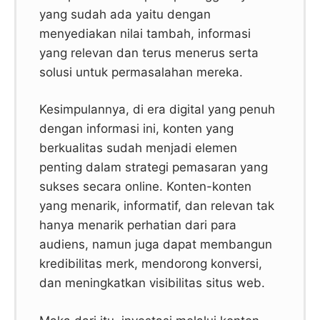
yang sudah ada yaitu dengan
menyediakan nilai tambah, informasi
yang relevan dan terus menerus serta
solusi untuk permasalahan mereka.
Kesimpulannya, di era digital yang penuh
dengan informasi ini, konten yang
berkualitas sudah menjadi elemen
penting dalam strategi pemasaran yang
sukses secara online. Konten-konten
yang menarik, informatif, dan relevan tak
hanya menarik perhatian dari para
audiens, namun juga dapat membangun
kredibilitas merk, mendorong konversi,
dan meningkatkan visibilitas situs web.