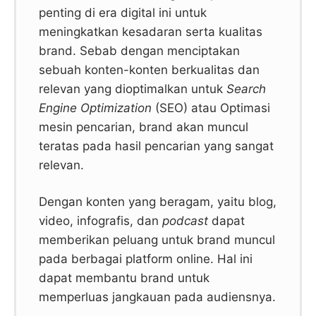
penting di era digital ini untuk
meningkatkan kesadaran serta kualitas
brand. Sebab dengan menciptakan
sebuah konten-konten berkualitas dan
relevan yang dioptimalkan untuk
Search
Engine
Optimization
(SEO) atau Optimasi
mesin pencarian, brand akan muncul
teratas pada hasil pencarian yang sangat
relevan.
Dengan konten yang beragam, yaitu blog,
video, infografis, dan
podcast
dapat
memberikan peluang untuk brand muncul
pada berbagai platform online. Hal ini
dapat membantu brand untuk
memperluas jangkauan pada audiensnya.